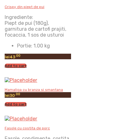
Crispy din piept de pui
Ingrediente:
Piept de pui (180g),
garnitura de cartofi prajiti,
focaccia, 1 sos de usturoi
Portie:
1.00 kg
.00
lei
43
Add to cart
Mamaliga cu branza si smantana
.00
lei
30
Add to cart
Fasole cu costita de porc
Fasole, condimente, costita