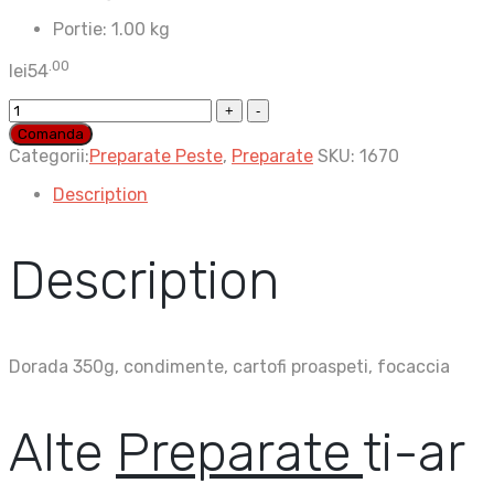
Portie:
1.00 kg
.00
lei
54
Dorada
regala
Comanda
la
Categorii:
Preparate Peste
,
Preparate
SKU:
1670
cuptor
quantity
Description
Description
Dorada 350g, condimente, cartofi proaspeti, focaccia
Alte
Preparate
ti-ar