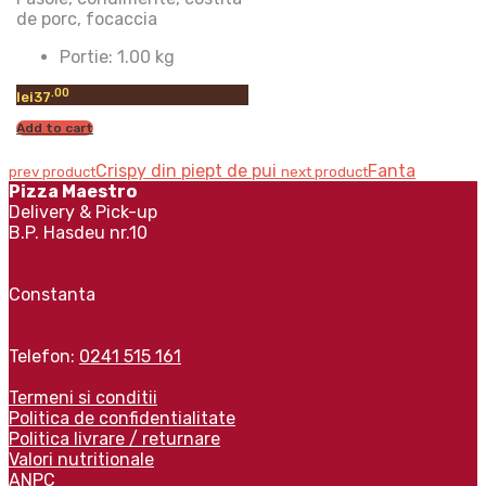
de porc, focaccia
Portie:
1.00 kg
.00
lei
37
Add to cart
Crispy din piept de pui
Fanta
prev product
next product
Pizza Maestro
Delivery & Pick-up
B.P. Hasdeu nr.10
Constanta
Telefon:
0241 515 161
Termeni si conditii
Politica de confidentialitate
Politica livrare / returnare
Valori nutritionale
ANPC