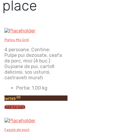
place
Platou Mix Grill
4 persoane. Contine:
Pulpe pui dezosate, ceafa
de porc, mici (4 buc.)
Gujoane de pui, cartofi
deliciosi, sos usturoi,
castraveti murati
Portie:
1.00 kg
.00
lei
165
Add to cart
Fasole de post