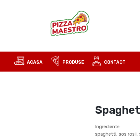
USERNAME OR EMAIL ADDRESS
*
EM
A 
PASSWORD
*
em
Da
ex
REMEMBER ME
ACASA
PRODUSE
CONTACT
co
LOG IN
Lost your password?
Spaghet
Ingrediente:
spaghetti, sos rosii