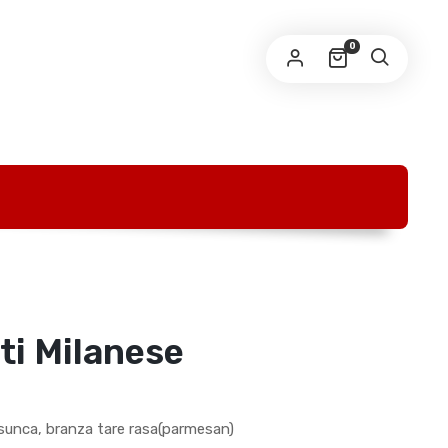
AIL ADDRESS
*
0
link to set a new password will be sent to your
ail address.
tele dvs. personale vor fi folosite pentru a va sprijini
periența pe acest site web, pentru a gestiona accesul la
privacy policy
ntul dvs. si pentru alte scopuri descrise in
.
REGISTER
ti Milanese
, sunca, branza tare rasa(parmesan)