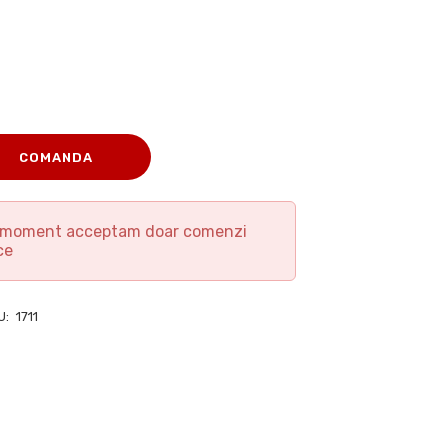
COMANDA
t moment acceptam doar comenzi
ce
U:
1711