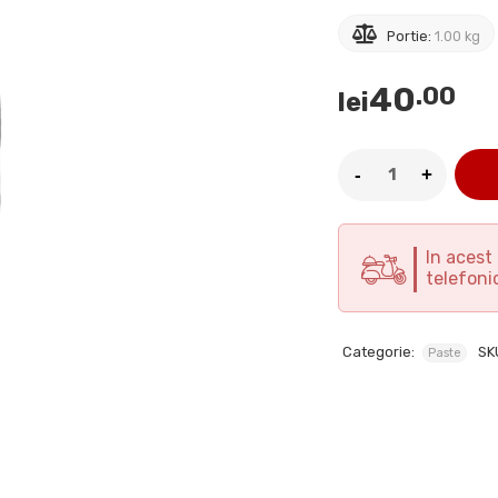
Portie:
1.00 kg
40
.00
lei
In aces
telefoni
Categorie:
SK
Paste